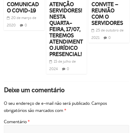
COMUNICAD
ATENÇÃO
CONVITE –
O COVID-19
SERVIDORES!
REUNIÃO
NESTA
COM O
20 de março de
QUARTA-
SERVIDORES
2020
0
FEIRA, 17/07,
25 de outubro de
TEREMOS
2021
0
ATENDIMENT
O JURÍDICO
PRESENCIAL!
15 de julho de
2024
0
Deixe um comentário
O seu endereço de e-mail não será publicado.
Campos
obrigatórios são marcados com
*
Comentário
*