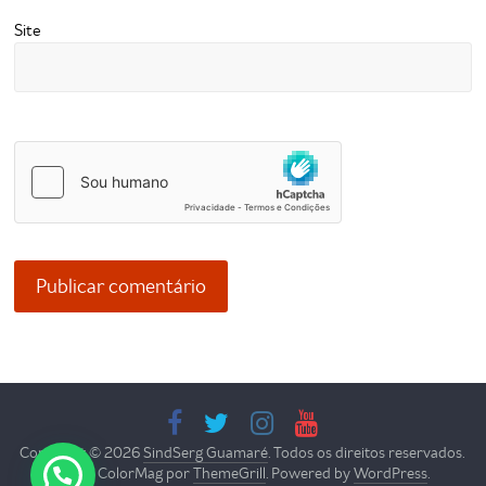
Site
Copyright © 2026
SindSerg Guamaré
. Todos os direitos reservados.
Tema: ColorMag por
ThemeGrill
. Powered by
WordPress
.