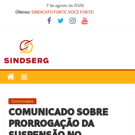
Pular
7 de agosto de 2026
para
Últimos:
SINDICATO FORTE, VOCÊ FORTE!
o
FELIZ DIA DA PROCLAMAÇÃO DA REPÚBLICA!
conteúdo
Parabéns, Convocados!
Feliz dia do Professor!
Carteira Nacional do Professor
SindSerg
Guamaré
Sindicato
Comunicados
dos
COMUNICADO SOBRE
Servidores
PRORROGAÇÃO DA
Públicos
Municipais
SUSPENSÃO NO