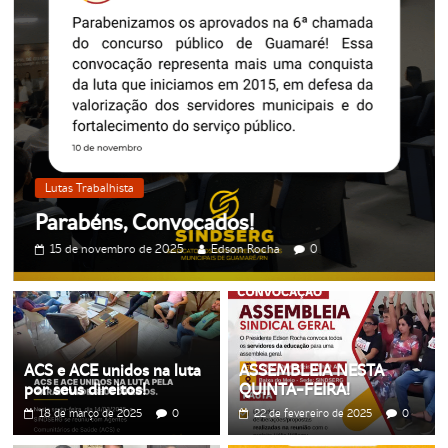
de
Guamaré
SINDSERG
Lutas Trabalhista
Parabéns, Convocados!
15 de novembro de 2025
Edson Rocha
0
ACS e ACE unidos na luta
ASSEMBLEIA NESTA
por seus direitos!
QUINTA-FEIRA!
18 de março de 2025
0
22 de fevereiro de 2025
0