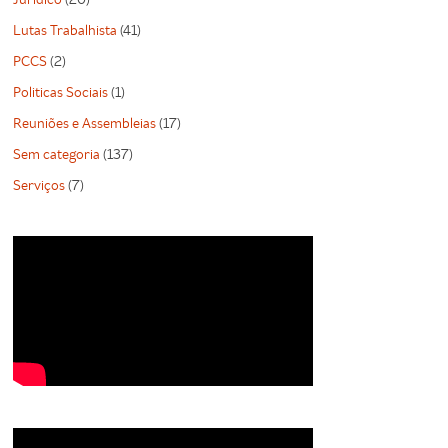
Lutas Trabalhista
(41)
PCCS
(2)
Politicas Sociais
(1)
Reuniões e Assembleias
(17)
Sem categoria
(137)
Serviços
(7)