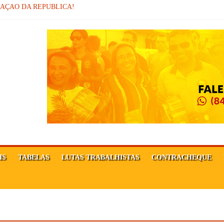
MAÇÃO DA REPÚBLICA!
sor
Ê FORTE!
IS
TABELAS
LUTAS TRABALHISTAS
CONTRACHEQUE