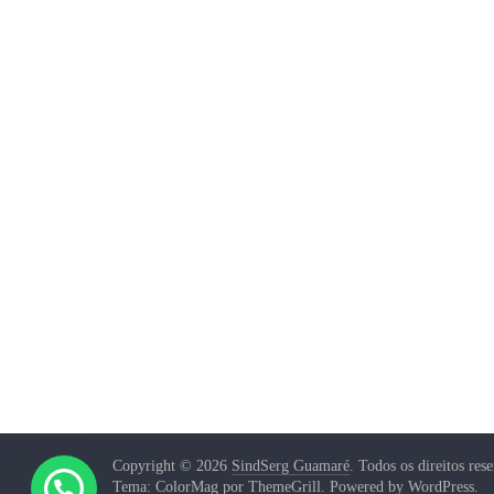
Copyright © 2026
SindSerg Guamaré
. Todos os direitos res
Tema: ColorMag por
ThemeGrill
. Powered by
WordPress
.