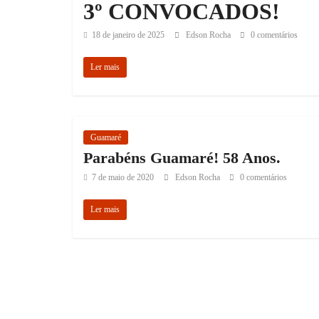
3º CONVOCADOS!
18 de janeiro de 2025
Edson Rocha
0 comentários
Ler mais
Guamaré
Parabéns Guamaré! 58 Anos.
7 de maio de 2020
Edson Rocha
0 comentários
Ler mais