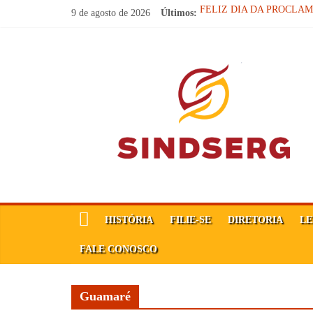
Pular
9 de agosto de 2026
Últimos:
FELIZ DIA DA PROCLA
para
Parabéns, Convocados!
o
Feliz dia do Professor!
SindSerg
Carteira Nacional do Profes
conteúdo
SINDICATO FORTE, VOC
Guamaré
Sindicato
dos
Servidores
Públicos
Municipais
de
HISTÓRIA
FILIE-SE
DIRETORIA
LE
Guamaré
SINDSERG
FALE CONOSCO
Guamaré