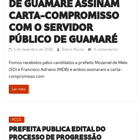
DE GUAMARÉ ASSINAM
de
Guamaré
CARTA-COMPROMISSO
SINDSERG
COM O SERVIDOR
PÚBLICO DE GUAMARÉ
5 de dezembro de 2018
Edson Rocha
0 comentários
Fomos recebidos pelos candidatos a prefeito Mozaniel de Melo
(SD) e Francisco Adriano (MDB) e ambos assinaram a carta-
compromisso com
Ler mais
PCCS
PREFEITA PUBLICA EDITAL DO
PROCESSO DE PROGRESSÃO