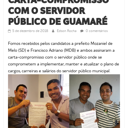
de
Guamaré
COM O SERVIDOR
SINDSERG
PÚBLICO DE GUAMARÉ
5 de dezembro de 2018
Edson Rocha
0 comentários
Fomos recebidos pelos candidatos a prefeito Mozaniel de
Melo (SD) e Francisco Adriano (MDB) e ambos assinaram a
carta-compromisso com o servidor público onde se
comprometem a implementar, manter e atualizar o plano de
cargos, carreiras e salários do servidor público municipal.