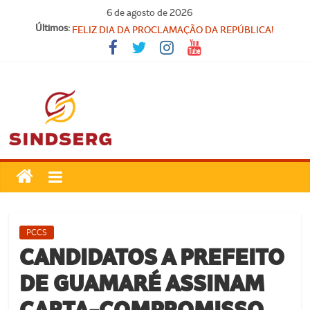
Pular
6 de agosto de 2026
para
SINDICATO FORTE, VOCÊ FORTE!
Últimos:
o
FELIZ DIA DA PROCLAMAÇÃO DA REPÚBLICA!
Parabéns, Convocados!
conteúdo
Feliz dia do Professor!
Carteira Nacional do Professor
SindSerg
Guamaré
Sindicato
PCCS
dos
CANDIDATOS A PREFEITO
Servidores
DE GUAMARÉ ASSINAM
Públicos
Municipais
CARTA-COMPROMISSO