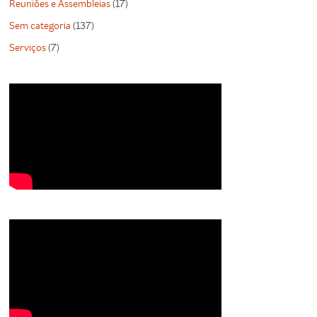
Reuniões e Assembleias
(17)
Sem categoria
(137)
Serviços
(7)