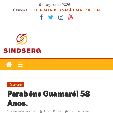
Pular
6 de agosto de 2026
para
Últimos:
FELIZ DIA DA PROCLAMAÇÃO DA REPÚBLICA!
o
Parabéns, Convocados!
conteúdo
Feliz dia do Professor!
Carteira Nacional do Professor
SINDICATO FORTE, VOCÊ FORTE!
SindSerg
Guamaré
Sindicato
Guamaré
dos
Parabéns Guamaré! 58
Servidores
Anos.
Públicos
Municipais
7 de maio de 2020
Edson Rocha
0 comentários