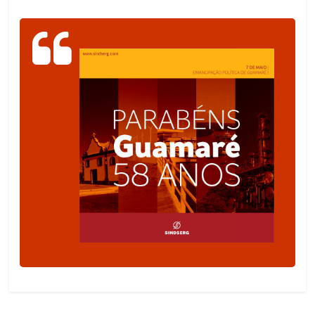
de
Guamaré
SINDSERG