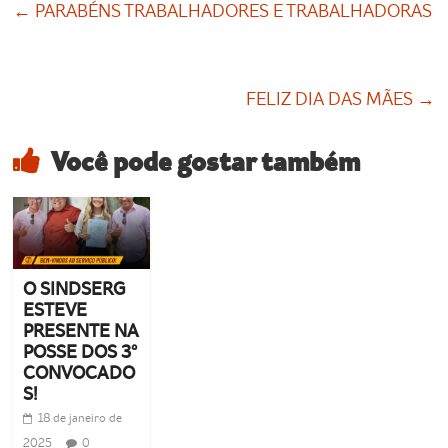
←
PARABÉNS TRABALHADORES E TRABALHADORAS
FELIZ DIA DAS MÃES
→
Você pode gostar também
O SINDSERG
ESTEVE
PRESENTE NA
POSSE DOS 3º
CONVOCADO
S!
18 de janeiro de
2025
0