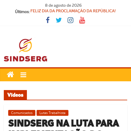
Pular
8 de agosto de 2026
para
Últimos:
FELIZ DIA DA PROCLAMAÇÃO DA REPÚBLICA!
o
Parabéns, Convocados!
conteúdo
Feliz dia do Professor!
Carteira Nacional do Professor
SINDICATO FORTE, VOCÊ FORTE!
SindSerg
Guamaré
Vídeos
Sindicato
dos
Servidores
Comunicados
Lutas Trabalhista
Públicos
SINDSERG NA LUTA PARA
Municipais