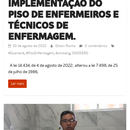
IMPLEMENTAÇÃO DO
de
Guamaré
PISO DE ENFERMEIROS E
SINDSERG
TÉCNICOS DE
ENFERMAGEM.
30 de agosto de 2022
Edson Rocha
0 comentários
,
,
,
#Guamaré
#PisoEnfermagem
#sindserg
SINDSERG
A lei 14.434, de 4 de agosto de 2022, alterou a lei 7.498, de 25
de julho de 1986,
Ler mais