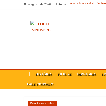
Pular
8 de agosto de 2026
Últimos:
Carteira Nacional do Profes
para
SINDICATO FORTE, VOC
o
FELIZ DIA DA PROCLA
SindSerg
Parabéns, Convocados!
conteúdo
Feliz dia do Professor!
Guamaré
Sindicato
dos
Servidores
Públicos
Municipais
de
HISTÓRIA
FILIE-SE
DIRETORIA
LE
Guamaré
SINDSERG
FALE CONOSCO
Datas Comemorativas