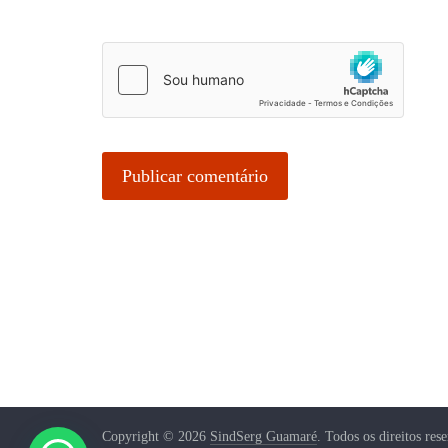
Copyright © 2026
SindSerg Guamaré
. Todos os direitos res