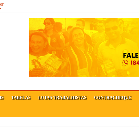
sor
Ê FORTE!
MAÇÃO DA REPÚBLICA!
IS
TABELAS
LUTAS TRABALHISTAS
CONTRACHEQUE