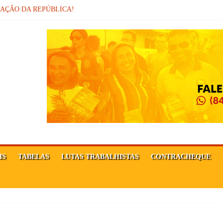
MAÇÃO DA REPÚBLICA!
sor
Ê FORTE!
IS
TABELAS
LUTAS TRABALHISTAS
CONTRACHEQUE