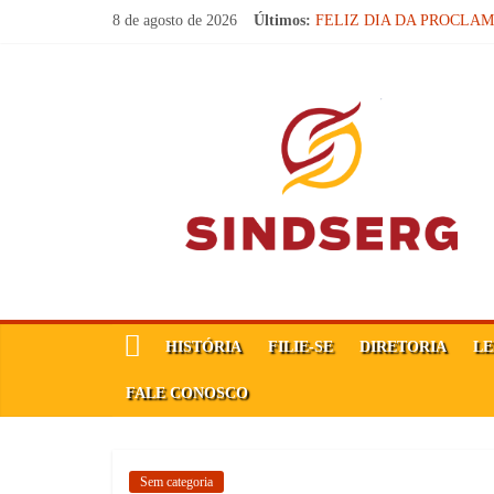
Pular
8 de agosto de 2026
Últimos:
FELIZ DIA DA PROCLA
para
Parabéns, Convocados!
o
Feliz dia do Professor!
SindSerg
Carteira Nacional do Profes
conteúdo
SINDICATO FORTE, VOC
Guamaré
Sindicato
dos
Servidores
Públicos
Municipais
de
HISTÓRIA
FILIE-SE
DIRETORIA
LE
Guamaré
SINDSERG
FALE CONOSCO
Sem categoria