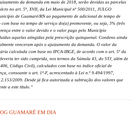
ajuizamento da demanda em maio de 2018, serão devidas as parcelas
cro no art. 5º, XVII, da Lei Municipal nº 500/2011, JULGO
nicípio de Guamaré/RN ao pagamento de adicional de tempo de
o com base no tempo de serviço do(a) promovente, ou seja, 3% (três
erença entre o valor devido e o valor pago pelo Município
cluídas aquelas atingidas pela prescrição quinquenal. Condeno ainda
ualmente venceram após o ajuizamento da demanda. O valor da
ária calculada com base no IPCA-IBGE, de acordo com o art. 5º da
 deveria ter sido cumprida, nos termos da Súmula 43, do STJ, além de
 406, Código Civil), calculados com base no índice oficial de
a, consoante o art. 1º-F, acrescentado à Lei n.º 9.494/1997,
º 12.153/2009. Desde já fica autorizada a subtração dos valores que
te a este título.”
LOG GUAMARÉ EM DIA