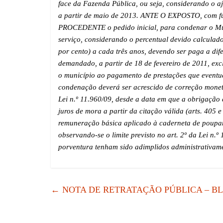
face da Fazenda Pública, ou seja, considerando o 
a partir de maio de 2013. ANTE O EXPOSTO, com ful
PROCEDENTE o pedido inicial, para condenar o Mu
serviço, considerando o percentual devido calculad
por cento) a cada três anos, devendo ser paga a dif
demandado, a partir de 18 de fevereiro de 2011, ex
o município ao pagamento de prestações que event
condenação deverá ser acrescido de correção monet
Lei n.º 11.960/09, desde a data em que a obrigação
juros de mora a partir da citação válida (arts. 405 e
remuneração básica aplicado à caderneta de poupanç
observando-se o limite previsto no art. 2º da Lei n.
porventura tenham sido adimplidos administrativamen
←
NOTA DE RETRATAÇÃO PÚBLICA – B