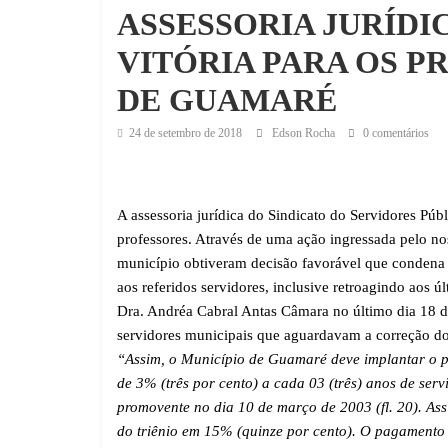
ASSESSORIA JURÍDI
VITÓRIA PARA OS P
DE GUAMARÉ
24 de setembro de 2018
Edson Rocha
0 comentários
A assessoria jurídica do Sindicato do Servidores Pú
professores. Através de uma ação ingressada pelo nos
município obtiveram decisão favorável que condena 
aos referidos servidores, inclusive retroagindo aos ú
Dra. Andréa Cabral Antas Câmara no último dia 18 
servidores municipais que aguardavam a correção dos
“Assim, o Município de Guamaré deve implantar o p
de 3% (três por cento) a cada 03 (três) anos de ser
promovente no dia 10 de março de 2003 (fl. 20). As
do triênio em 15% (quinze por cento). O pagamento 