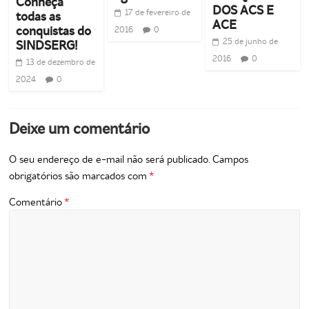
Conheça
DOS ACS E
17 de fevereiro de
todas as
ACE
conquistas do
2016
0
25 de junho de
SINDSERG!
2016
0
13 de dezembro de
2024
0
Deixe um comentário
O seu endereço de e-mail não será publicado.
Campos
obrigatórios são marcados com
*
Comentário
*