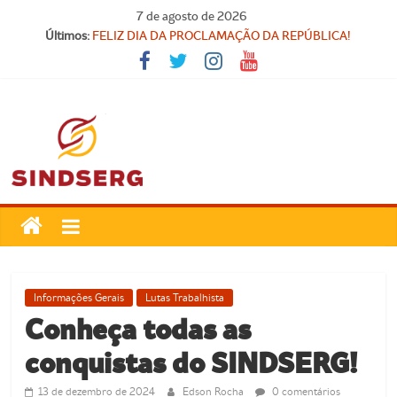
Pular
7 de agosto de 2026
SINDICATO FORTE, VOCÊ FORTE!
para
Últimos:
FELIZ DIA DA PROCLAMAÇÃO DA REPÚBLICA!
o
Parabéns, Convocados!
conteúdo
Feliz dia do Professor!
Carteira Nacional do Professor
SindSerg
Guamaré
Sindicato
Informações Gerais
Lutas Trabalhista
dos
Conheça todas as
Servidores
conquistas do SINDSERG!
Públicos
Municipais
13 de dezembro de 2024
Edson Rocha
0 comentários