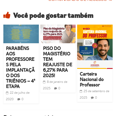
Você pode gostar também
PARABÉNS
PISO DO
AOS
MAGISTÉRIO
PROFESSORE
TEM
S PELA
REAJUSTE DE
IMPLANTAÇÃ
6,27% PARA
Carteira
O DOS
2025!
Nacional do
TRIÊNIOS – 4ª
8 de janeiro de
Professor
ETAPA
2025
0
25 de setembro de
22 de julho de
2025
0
2020
0