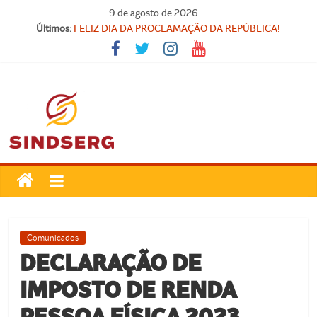
Pular
9 de agosto de 2026
SINDICATO FORTE, VOCÊ FORTE!
para
Últimos:
FELIZ DIA DA PROCLAMAÇÃO DA REPÚBLICA!
o
Parabéns, Convocados!
conteúdo
Feliz dia do Professor!
Carteira Nacional do Professor
SindSerg
Guamaré
Sindicato
Comunicados
dos
DECLARAÇÃO DE
Servidores
IMPOSTO DE RENDA
Públicos
Municipais
PESSOA FÍSICA 2023