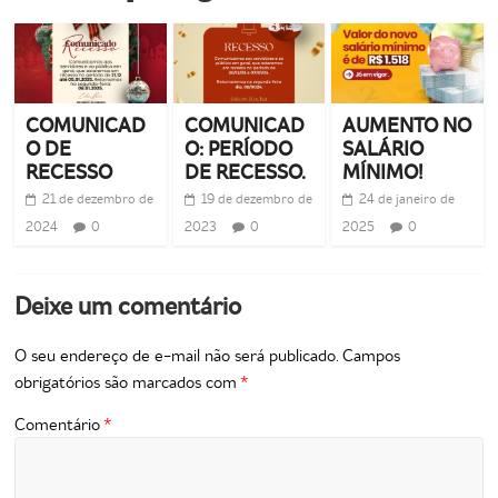
COMUNICAD
COMUNICAD
AUMENTO NO
O DE
O: PERÍODO
SALÁRIO
RECESSO
DE RECESSO.
MÍNIMO!
21 de dezembro de
19 de dezembro de
24 de janeiro de
2024
0
2023
0
2025
0
Deixe um comentário
O seu endereço de e-mail não será publicado.
Campos
obrigatórios são marcados com
*
Comentário
*