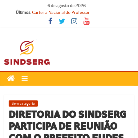
Pular
6 de agosto de 2026
para
Últimos:
Carteira Nacional do Professor
o
SINDICATO FORTE, VOCÊ FORTE!
conteúdo
FELIZ DIA DA PROCLAMAÇÃO DA REPÚBLICA!
Parabéns, Convocados!
Feliz dia do Professor!
SindSerg
Guamaré
Sindicato
Sem categoria
dos
DIRETORIA DO SINDSERG
Servidores
PARTICIPA DE REUNIÃO
Públicos
Municipais
COM O PREFEITO EUDES