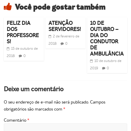
Você pode gostar também
FELIZ DIA
ATENÇÃO
10 DE
DOS
SERVIDORES!
OUTUBRO –
PROFESSORE
DIA DO
2 de fevereiro de
S!
CONDUTOR
2018
0
DE
15 de outubro de
AMBULÂNCIA
2018
0
10 de outubro de
2019
0
Deixe um comentário
O seu endereço de e-mail não será publicado.
Campos
obrigatórios são marcados com
*
Comentário
*