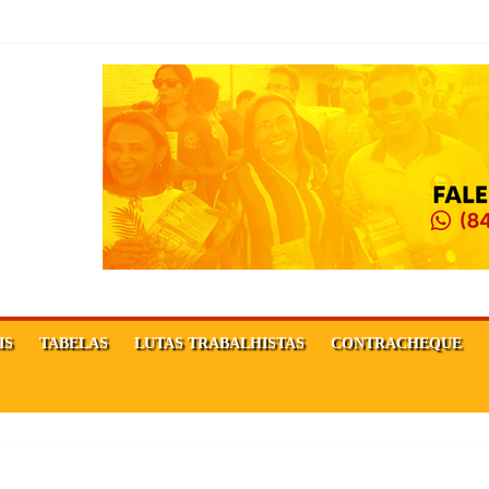
sor
Ê FORTE!
MAÇÃO DA REPÚBLICA!
IS
TABELAS
LUTAS TRABALHISTAS
CONTRACHEQUE