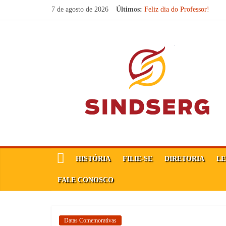
Pular
7 de agosto de 2026
Últimos:
Feliz dia do Professor!
para
Carteira Nacional do Profes
o
SINDICATO FORTE, VOC
SindSerg
FELIZ DIA DA PROCLA
conteúdo
Parabéns, Convocados!
Guamaré
Sindicato
dos
Servidores
Públicos
Municipais
de
HISTÓRIA
FILIE-SE
DIRETORIA
LE
Guamaré
SINDSERG
FALE CONOSCO
Datas Comemorativas