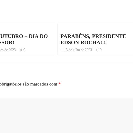
OUTUBRO – DIA DO
PARABÉNS, PRESIDENTE
SSOR!
EDSON ROCHA!!!
bro de 2023
0
13 de julho de 2023
0
brigatórios são marcados com
*