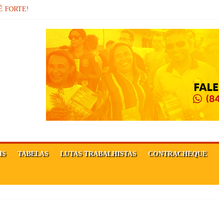
sor
Ê FORTE!
MAÇÃO DA REPÚBLICA!
IS
TABELAS
LUTAS TRABALHISTAS
CONTRACHEQUE