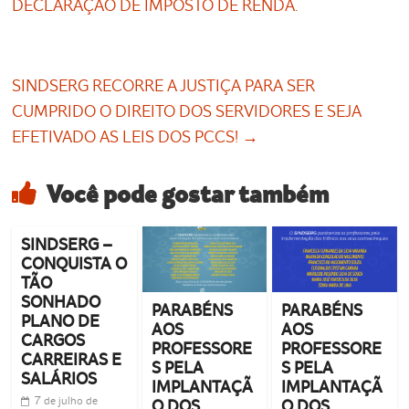
DECLARAÇÃO DE IMPOSTO DE RENDA.
SINDSERG RECORRE A JUSTIÇA PARA SER
CUMPRIDO O DIREITO DOS SERVIDORES E SEJA
EFETIVADO AS LEIS DOS PCCS!
→
Você pode gostar também
SINDSERG –
CONQUISTA O
TÃO
SONHADO
PARABÉNS
PARABÉNS
PLANO DE
AOS
AOS
CARGOS
PROFESSORE
PROFESSORE
CARREIRAS E
S PELA
S PELA
SALÁRIOS
IMPLANTAÇÃ
IMPLANTAÇÃ
7 de julho de
O DOS
O DOS