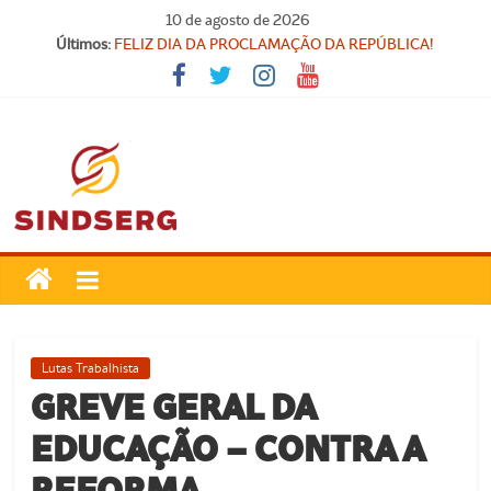
Pular
10 de agosto de 2026
SINDICATO FORTE, VOCÊ FORTE!
para
Últimos:
FELIZ DIA DA PROCLAMAÇÃO DA REPÚBLICA!
o
Parabéns, Convocados!
conteúdo
Feliz dia do Professor!
Carteira Nacional do Professor
SindSerg
Guamaré
Sindicato
Lutas Trabalhista
dos
GREVE GERAL DA
Servidores
EDUCAÇÃO – CONTRA A
Públicos
Municipais
REFORMA