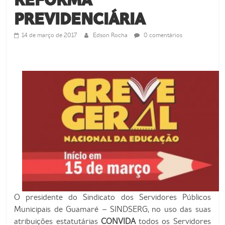
de
Guamaré
PREVIDENCIÁRIA
SINDSERG
14 de março de 2017
Edson Rocha
0 comentários
O presidente do Sindicato dos Servidores Públicos
Municipais de Guamaré – SINDSERG, no uso das suas
atribuições estatutárias
CONVIDA
todos os Servidores