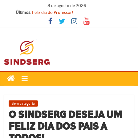
Pular
8 de agosto de 2026
para
Últimos:
Feliz dia do Professor!
o
Carteira Nacional do Professor
conteúdo
SINDICATO FORTE, VOCÊ FORTE!
FELIZ DIA DA PROCLAMAÇÃO DA REPÚBLICA!
Parabéns, Convocados!
SindSerg
Guamaré
Sindicato
Sem categoria
dos
O SINDSERG DESEJA UM
Servidores
FELIZ DIA DOS PAIS A
Públicos
Municipais
TODOS!