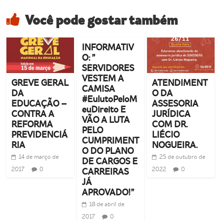
Você pode gostar também
INFORMATIV
O: ”
SERVIDORES
VESTEM A
GREVE GERAL
ATENDIMENT
CAMISA
DA
O DA
#EulutoPeloM
EDUCAÇÃO –
ASSESORIA
euDireito E
CONTRA A
JURÍDICA
VÃO A LUTA
REFORMA
COM DR.
PELO
PREVIDENCIÁ
LIÉCIO
CUMPRIMENT
RIA
NOGUEIRA.
O DO PLANO
14 de março de
25 de outubro de
DE CARGOS E
2017
0
2022
0
CARREIRAS
JÁ
APROVADO!”
18 de abril de
2017
0