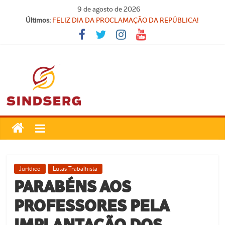
Pular
9 de agosto de 2026
para
Últimos:
FELIZ DIA DA PROCLAMAÇÃO DA REPÚBLICA!
o
Parabéns, Convocados!
conteúdo
Feliz dia do Professor!
Carteira Nacional do Professor
SINDICATO FORTE, VOCÊ FORTE!
SindSerg
Guamaré
Sindicato
Jurídico
Lutas Trabalhista
dos
PARABÉNS AOS
Servidores
PROFESSORES PELA
Públicos
Municipais
IMPLANTAÇÃO DOS