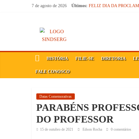
Pular
7 de agosto de 2026
Últimos:
FELIZ DIA DA PROCLA
para
Parabéns, Convocados!
o
Feliz dia do Professor!
SindSerg
Carteira Nacional do Profes
conteúdo
SINDICATO FORTE, VOC
Guamaré
Sindicato
HISTÓRIA
FILIE-SE
DIRETORIA
LE
dos
Servidores
FALE CONOSCO
Públicos
Municipais
de
Datas Comemorativas
Guamaré
PARABÉNS PROFESSO
SINDSERG
DO PROFESSOR
15 de outubro de 2021
Edson Rocha
0 comentários