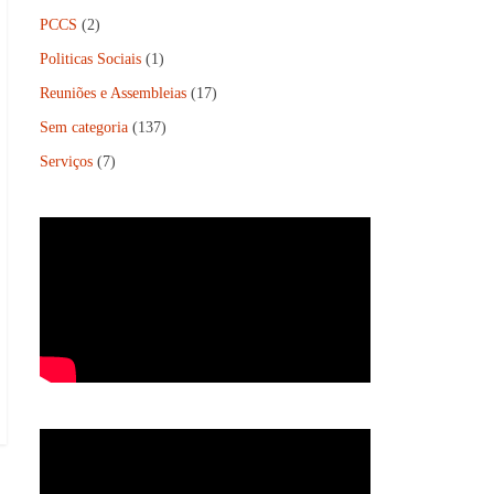
PCCS
(2)
Politicas Sociais
(1)
Reuniões e Assembleias
(17)
Sem categoria
(137)
Serviços
(7)