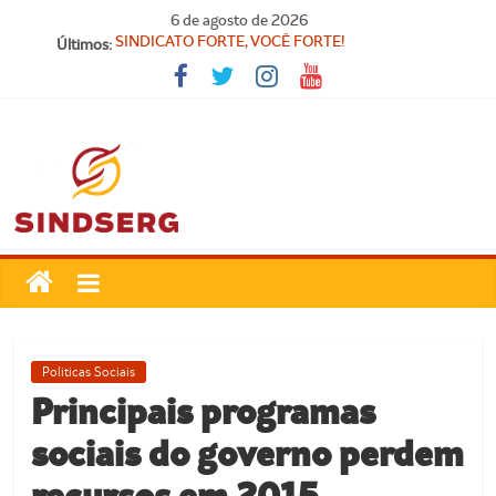
Pular
6 de agosto de 2026
para
Últimos:
SINDICATO FORTE, VOCÊ FORTE!
o
FELIZ DIA DA PROCLAMAÇÃO DA REPÚBLICA!
conteúdo
Parabéns, Convocados!
Feliz dia do Professor!
Carteira Nacional do Professor
SindSerg
Guamaré
Sindicato
Politicas Sociais
dos
Principais programas
Servidores
sociais do governo perdem
Públicos
Municipais
recursos em 2015