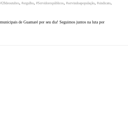
,
,
,
,
,
#28deoutubro
#orgulho
#Servidorespúblicos
#servindoapopulação
#sindicato
unicipais de Guamaré por seu dia! Seguimos juntos na luta por