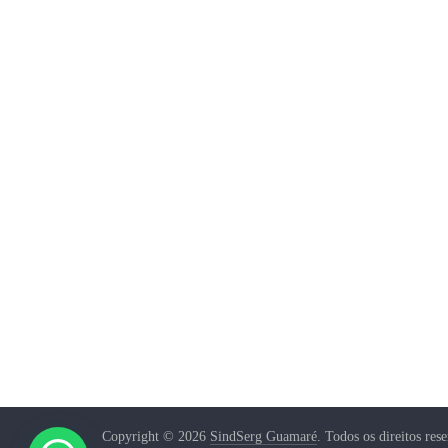
Copyright © 2026
SindSerg Guamaré
. Todos os direitos res