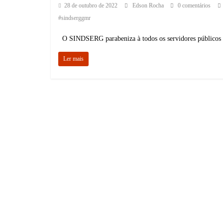
28 de outubro de 2022
Edson Rocha
0 comentários
#sindserggmr
O SINDSERG parabeniza à todos os servidores públicos m
Ler mais