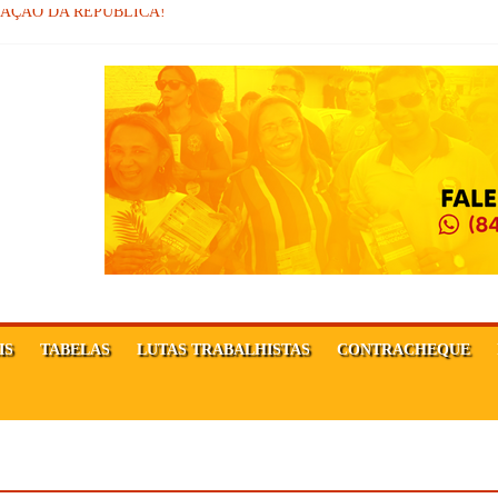
MAÇÃO DA REPÚBLICA!
sor
Ê FORTE!
IS
TABELAS
LUTAS TRABALHISTAS
CONTRACHEQUE