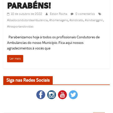
PARABÉNS!
10 de outubro de 2022
Edson Rocha
0 comentários
,
,
,
,
#diadocondutordeambulância
#homenagens
#sindicato
#sindserggmr
#trasportandovidas
Parabenizamos hoje à todos os profissionais Condutores de
Ambulâncias do nosso Município. Fica aqui nossos
agradecimentos à vocês que
Ler mais
Siga nas Redes Sociais