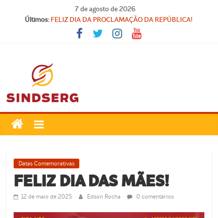
Pular
7 de agosto de 2026
SINDICATO FORTE, VOCÊ FORTE!
para
Últimos:
FELIZ DIA DA PROCLAMAÇÃO DA REPÚBLICA!
o
Parabéns, Convocados!
conteúdo
Feliz dia do Professor!
Carteira Nacional do Professor
SindSerg
Guamaré
Sindicato
Datas Comemorativas
dos
FELIZ DIA DAS MÃES!
Servidores
Públicos
12 de maio de 2025
Edson Rocha
0 comentários
Municipais