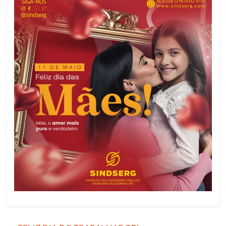
de
Guamaré
SINDSERG