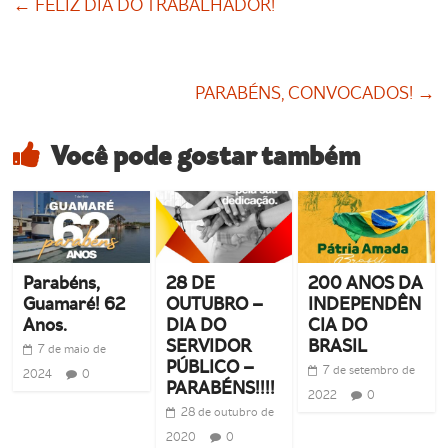
←
FELIZ DIA DO TRABALHADOR!
PARABÉNS, CONVOCADOS!
→
Você pode gostar também
Parabéns,
28 DE
200 ANOS DA
Guamaré! 62
OUTUBRO –
INDEPENDÊN
Anos.
DIA DO
CIA DO
SERVIDOR
BRASIL
7 de maio de
PÚBLICO –
7 de setembro de
2024
0
PARABÉNS!!!!
2022
0
28 de outubro de
2020
0