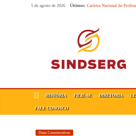
Pular
5 de agosto de 2026
Últimos:
Carteira Nacional do Profes
para
SINDICATO FORTE, VOC
o
FELIZ DIA DA PROCLA
SindSerg
Parabéns, Convocados!
conteúdo
Feliz dia do Professor!
Guamaré
Sindicato
dos
Servidores
Públicos
Municipais
de
HISTÓRIA
FILIE-SE
DIRETORIA
LE
Guamaré
SINDSERG
FALE CONOSCO
Datas Comemorativas