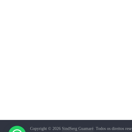
Copyright © 2026
SindSerg Guamaré
. Todos os direitos res