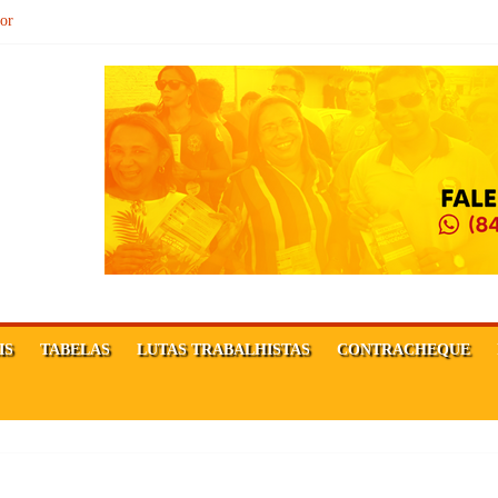
sor
Ê FORTE!
MAÇÃO DA REPÚBLICA!
IS
TABELAS
LUTAS TRABALHISTAS
CONTRACHEQUE