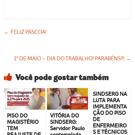
←
FELIZ PÁSCOA!
1º DE MAIO – DIA DO TRABALHO! PARABÉNS!!!
→
Você pode gostar também
SINDSERG NA
LUTA PARA
IMPLEMENTA
ÇÃO DO PISO
PISO DO
VITÓRIA DO
DE
MAGISTÉRIO
SINDSERG:
ENFERMEIRO
TEM
Servidor Paulo
S E TÉCNICOS
REAJUSTE DE
contemplado