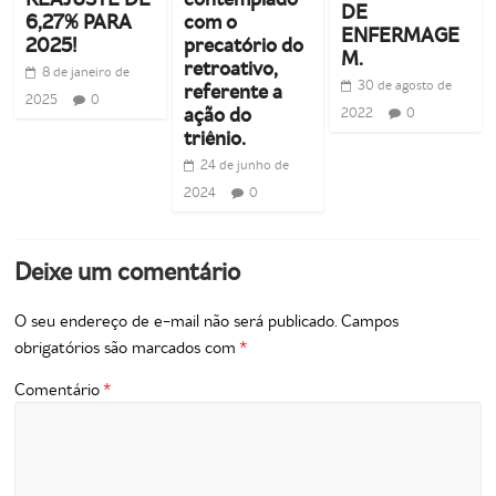
DE
6,27% PARA
com o
ENFERMAGE
2025!
precatório do
M.
retroativo,
8 de janeiro de
30 de agosto de
referente a
2025
0
ação do
2022
0
triênio.
24 de junho de
2024
0
Deixe um comentário
O seu endereço de e-mail não será publicado.
Campos
obrigatórios são marcados com
*
Comentário
*