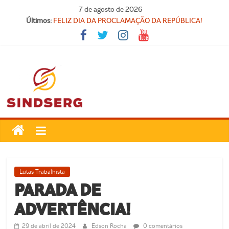
Pular
7 de agosto de 2026
para
Últimos:
FELIZ DIA DA PROCLAMAÇÃO DA REPÚBLICA!
o
Parabéns, Convocados!
conteúdo
Feliz dia do Professor!
Carteira Nacional do Professor
SINDICATO FORTE, VOCÊ FORTE!
SindSerg
Guamaré
Sindicato
Lutas Trabalhista
dos
PARADA DE
Servidores
ADVERTÊNCIA!
Públicos
Municipais
29 de abril de 2024
Edson Rocha
0 comentários