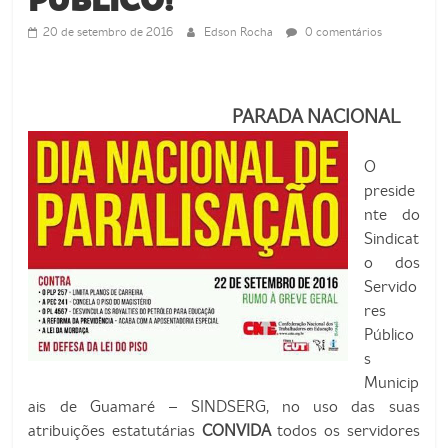
de
Guamaré
20 de setembro de 2016
Edson Rocha
0 comentários
SINDSERG
PARADA NACIONAL
O
preside
nte do
Sindicat
o dos
Servido
res
Público
s
Municip
ais de Guamaré – SINDSERG, no uso das suas
atribuições estatutárias
CONVIDA
todos os servidores