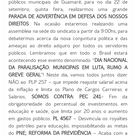
públicos municipais de Guamaré, para no dia 22 de
setembro, quinta feira, realizarmos uma grande
PARADA DE ADVERTÊNCIA EM DEFESA
DOS NOSSOS
DIREITOS
. Na ocasião estaremos realizando uma
assembleia na sede do sindicato a partir da 9:00hs, para
debatermos acerca da nova conjuntura politica e das
ameaças ao direito adquiro por todos os servidores
públicos. Lembramos que em todo o Brasil estará
acontecendo esse evento denominado: “
DIA NACIONAL
DA PARALISAÇÃO: MUNICIPAIS EM LUTA, RUMO A
GREVE GERAL
”! Neste dia, vamos todos juntos dizer
NÃO ao: PLP 257 – que impede reajuste salarial acima
da inflação e limita os Plano de Cargos Carreiras e
Salários;
SOMOS CONTRA: PEC 241
– Fim da
obrigatoriedade do percentual de investimentos em
educação e saúde; que limita por 20 anos o aumento
em gastos públicos.
PL 4567
– Desvincula os royalties
do petróleo para educação, impossibilitando as metas
do
PNE; REFORMA DA PREVIDÊNCIA
– Acaba com a