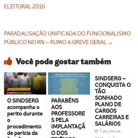
ELEITORAL 2016
PARADALISAÇÃO UNIFICADA DO FUNCIONALISMO
PÚBLICO NO RN – RUMO A GREVE GERAL
→
Você pode gostar também
SINDSERG –
CONQUISTA O
TÃO
SONHADO
O SINDSERG
PARABÉNS
PLANO DE
acompanha o
AOS
CARGOS
perito durante
PROFESSORE
CARREIRAS E
o
S PELA
SALÁRIOS
procedimento
IMPLANTAÇÃ
7 de julho de
de perícia da
O DOS