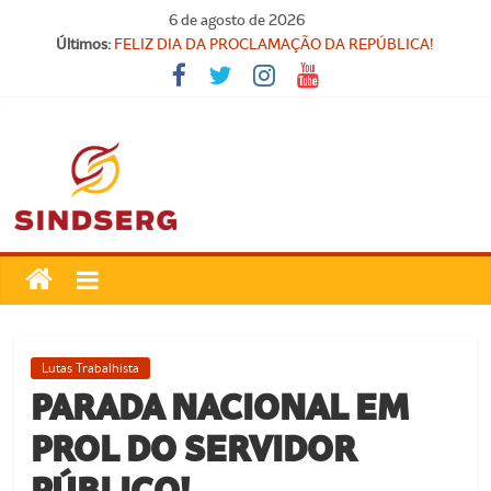
Pular
6 de agosto de 2026
para
Últimos:
FELIZ DIA DA PROCLAMAÇÃO DA REPÚBLICA!
o
Parabéns, Convocados!
conteúdo
Feliz dia do Professor!
Carteira Nacional do Professor
SINDICATO FORTE, VOCÊ FORTE!
SindSerg
Guamaré
Sindicato
Lutas Trabalhista
dos
PARADA NACIONAL EM
Servidores
PROL DO SERVIDOR
Públicos
Municipais
PÚBLICO!